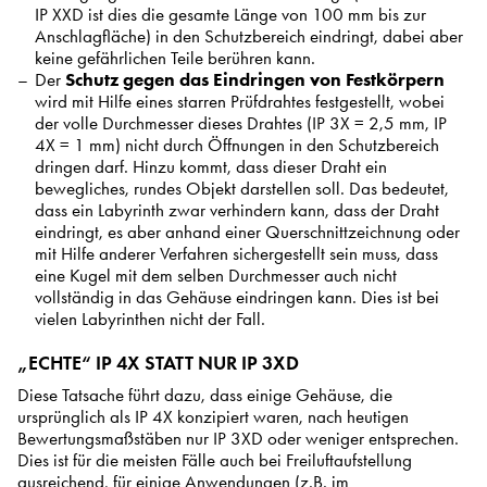
IP XXD ist dies die gesamte Länge von 100 mm bis zur
Anschlagfläche) in den Schutzbereich eindringt, dabei aber
keine gefährlichen Teile berühren kann.
Der
Schutz gegen das Eindringen von Festkörpern
wird mit Hilfe eines starren Prüfdrahtes festgestellt, wobei
der volle Durchmesser dieses Drahtes (IP 3X = 2,5 mm, IP
4X = 1 mm) nicht durch Öffnungen in den Schutzbereich
dringen darf. Hinzu kommt, dass dieser Draht ein
bewegliches, rundes Objekt darstellen soll. Das bedeutet,
dass ein Labyrinth zwar verhindern kann, dass der Draht
eindringt, es aber anhand einer Querschnittzeichnung oder
mit Hilfe anderer Verfahren sichergestellt sein muss, dass
eine Kugel mit dem selben Durchmesser auch nicht
vollständig in das Gehäuse eindringen kann. Dies ist bei
vielen Labyrinthen nicht der Fall.
„ECHTE“ IP 4X STATT NUR IP 3XD
Diese Tatsache führt dazu, dass einige Gehäuse, die
ursprünglich als IP 4X konzipiert waren, nach heutigen
Bewertungsmaßstäben nur IP 3XD oder weniger entsprechen.
Dies ist für die meisten Fälle auch bei Freiluftaufstellung
ausreichend, für einige Anwendungen (z.B. im