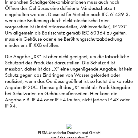
In manchen Schaltgerätekombinationen muss auch nach
Öffnen des Gehäuses eine definierte Mindestschutzart
eingehalten werden. Diese ist für Verteiler nach IEC 61439-3,
wenn eine Bedienung durch elektrotechnische Laien
vorgesehen ist (Installationsverteiler, Zählerverteiler), IP 2XC.
Um allgemein als Basisschutz gemäß IEC 60364 zu gelten,
muss ein Gehäuse oder eine Berührungsschutzabdeckung
mindestens IP XXB erfüllen.
Die Angabe „XX“ ist aber nicht geeignet, um die tatsächliche
Schutzart des Produktes darzustellen. Die Schutzart ist
messbar, daher ist das „X“ eine ungenügende Angabe. Ist kein
Schutz gegen das Eindringen von Wasser gefordert oder
realisiert, wenn das Gehäuse geöffnet ist, so lautet die korrekte
Angabe IP 20C. Ebenso gilt das „X“ nicht als Produktangabe
bei Schutzarten an Gehäuseaußenseiten. Hier kann die
Angabe z.B. IP 44 oder IP 54 lauten, nicht jedoch IP 4X oder
IP X4.
ELSTA-Mosdorfer Deutschland GmbH
Am Scholitzer Acker 7