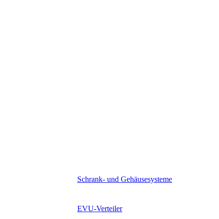
Management
Standorte
Grundsätze
Knill Gruppe
Karriere
Hinweisgeberportal
Wir suchen
Lehrlingsausbildung
Service & Downloads
Schüler & Studenten
Expertenwissen
Kontakt
News & Events
produkte
Schrank- und Gehäusesysteme
EVU-Verteiler