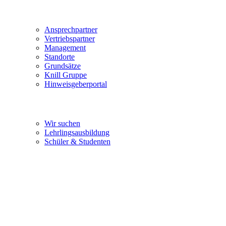
Ansprechpartner
Vertriebspartner
Management
Standorte
Grundsätze
Knill Gruppe
Hinweisgeberportal
Karriere
Wir suchen
Lehrlingsausbildung
Schüler & Studenten
Service & Downloads
Österreich
Österreich
Kroatien
Deutschland
International