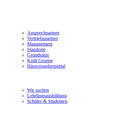
Unternehmen
Ansprechpartner
Vertriebspartner
Management
Standorte
Grundsätze
Knill Gruppe
Hinweisgeberportal
Karriere
Wir suchen
Lehrlingsausbildung
Schüler & Studenten
Service & Downloads
Österreich
Österreich