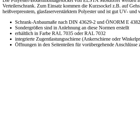
Die Polyester-Bodenmontagesockel von ELSTA Mosdorfer werden auf ein
Verteilerschrank. Zum Einsatz kommen die Kurzsockel z.B. auf Geh
heißverpresstem, glasfaserverstärktem Polyester und ist gut UV- und 
Schrank-Anbaumaße nach DIN 43629-2 und ÖNORM E 438
Sondergrößen sind in Anlehnung an diese Normen erstellt
erhältlich in Farbe RAL 7035 oder RAL 7032
integrierte Zugentlastungsschiene (Ankerschiene oder Winkelpro
Öffnungen in den Seitenteilen für vorübergehende Anschlüsse 
Aufbau / Eigenschaften
+
-
Sockel bestehend aus zwei Seitenteilen, Rückwand und Frontpl
Montage auf einem geeigneten Fundament, mit waagrechter, an
Zugentlastungselement für die Kabelbefestigung (Ankerschiene
Material: Heißverpresster, glasfaserverstärkter duroplastische
alle Metallteile sind aus korrosionsbeständigem Material
Standardausführung