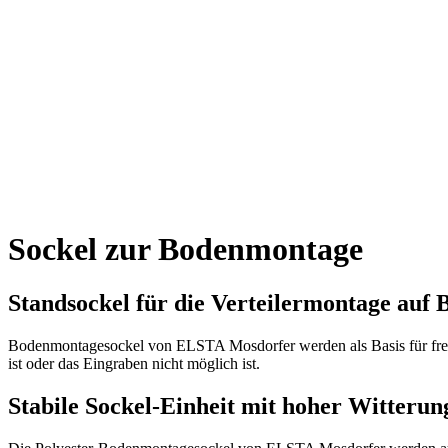
Kroatien
Deutschland
International
/
Home
>
Produkte
>
Sockel für Verteilerschränke
>
Sockel zu
Sockel zur Bodenmontage
Standsockel für die Verteilermontage auf 
Bodenmontagesockel von ELSTA Mosdorfer werden als Basis für frei
ist oder das Eingraben nicht möglich ist.
Stabile Sockel-Einheit mit hoher Witterun