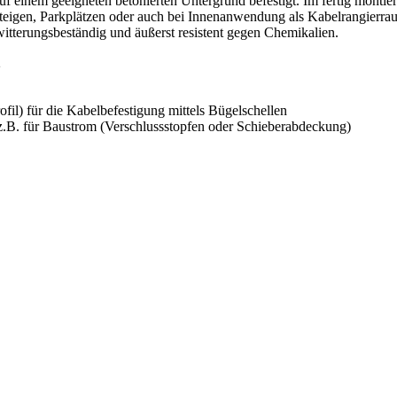
em geeigneten betonierten Untergrund befestigt. Im fertig montierten
steigen, Parkplätzen oder auch bei Innenanwendung als Kabelrangier
witterungsbeständig und äußerst resistent gegen Chemikalien.
2
fil) für die Kabelbefestigung mittels Bügelschellen
z.B. für Baustrom (Verschlussstopfen oder Schieberabdeckung)
atten
nähernd glatter Oberfläche (Betonfundament)
 oder Winkelprofil)
r Verbundwerkstoff auf Basis von ungesättigtem Polyesterharz, vollkom