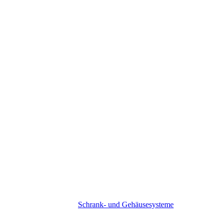
Ansprechpartner
Vertriebspartner
Management
Standorte
Grundsätze
Knill Gruppe
Karriere
Hinweisgeberportal
Wir suchen
Lehrlingsausbildung
Service & Downloads
Schüler & Studenten
Expertenwissen
Kontakt
News & Events
produkte
Schrank- und Gehäusesysteme