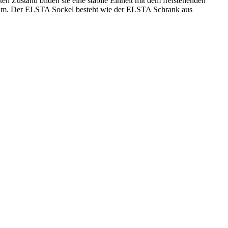
 Zustand bilden sie eine stabile Einheit mit dem freistehenden
raum. Der ELSTA Sockel besteht wie der ELSTA Schrank aus
men durchgefärbt und halogenfrei