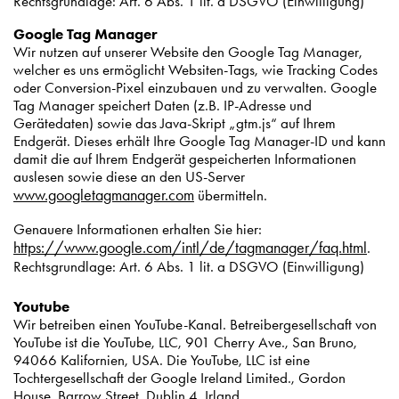
Rechtsgrundlage: Art. 6 Abs. 1 lit. a DSGVO (Einwilligung)
Google Tag Manager
Wir nutzen auf unserer Website den Google Tag Manager,
welcher es uns ermöglicht Websiten-Tags, wie Tracking Codes
oder Conversion-Pixel einzubauen und zu verwalten. Google
Tag Manager speichert Daten (z.B. IP-Adresse und
Gerätedaten) sowie das Java-Skript „gtm.js“ auf Ihrem
Endgerät. Dieses erhält Ihre Google Tag Manager-ID und kann
damit die auf Ihrem Endgerät gespeicherten Informationen
auslesen sowie diese an den US-Server
www.googletagmanager.com
übermitteln.
Genauere Informationen erhalten Sie hier:
https://www.google.com/intl/de/tagmanager/faq.html
.
Rechtsgrundlage: Art. 6 Abs. 1 lit. a DSGVO (Einwilligung)
Youtube
Wir betreiben einen YouTube-Kanal. Betreibergesellschaft von
YouTube ist die YouTube, LLC, 901 Cherry Ave., San Bruno,
94066 Kalifornien, USA. Die YouTube, LLC ist eine
Tochtergesellschaft der Google Ireland Limited., Gordon
House, Barrow Street, Dublin 4, Irland.