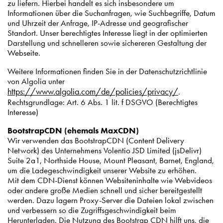
zu liefern. Hierbei handelt es sich insbesondere um
Informationen über die Suchanfragen, wie Suchbegriffe, Datum
und Uhrzeit der Anfrage, IP-Adresse und geografischer
Standort. Unser berechtigtes Interesse liegt in der optimierten
Darstellung und schnelleren sowie sichereren Gestaltung der
Webseite.
Weitere Informationen finden Sie in der Datenschutzrichtlinie
von Algolia unter
https://www.algolia.com/de/policies/privacy/
.
Rechtsgrundlage: Art. 6 Abs. 1 lit. f DSGVO (Berechtigtes
Interesse)
BootstrapCDN (ehemals MaxCDN)
Wir verwenden das BootstrapCDN (Content Delivery
Network) des Unternehmens Volentio JSD Limited (jsDelivr)
Suite 2a1, Northside House, Mount Pleasant, Barnet, England,
um die Ladegeschwindigkeit unserer Website zu erhöhen.
Mit dem CDN-Dienst können Websiteninhalte wie Webvideos
oder andere große Medien schnell und sicher bereitgestellt
werden. Dazu lagern Proxy-Server die Dateien lokal zwischen
und verbessern so die Zugriffsgeschwindigkeit beim
Herunterladen. Die Nutzung des Bootstrap CDN hilft uns, die