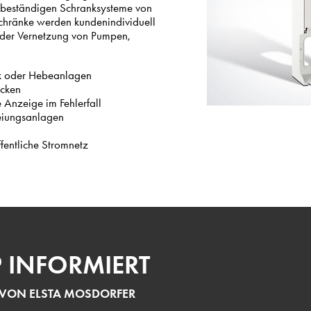
t beständigen Schranksysteme von
rschränke werden kundenindividuell
oder Vernetzung von Pumpen,
ik oder Hebeanlagen
ecken
 Anzeige im Fehlerfall
eiungsanlagen
fentliche Stromnetz
P INFORMIERT
 VON ELSTA MOSDORFER