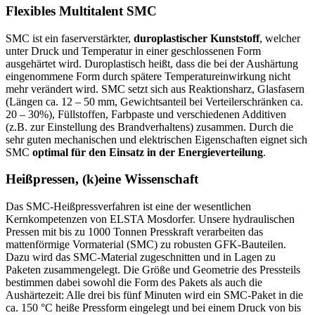
Flexibles Multitalent SMC
SMC ist ein faserverstärkter,
duroplastischer Kunststoff
, welcher
unter Druck und Temperatur in einer geschlossenen Form
ausgehärtet wird. Duroplastisch heißt, dass die bei der Aushärtung
eingenommene Form durch spätere Temperatureinwirkung nicht
mehr verändert wird. SMC setzt sich aus Reaktionsharz, Glasfasern
(Längen ca. 12 – 50 mm, Gewichtsanteil bei Verteilerschränken ca.
20 – 30%), Füllstoffen, Farbpaste und verschiedenen Additiven
(z.B. zur Einstellung des Brandverhaltens) zusammen. Durch die
sehr guten mechanischen und elektrischen Eigenschaften eignet sich
SMC
optimal für den Einsatz in der Energieverteilung
.
Heißpressen, (k)eine Wissenschaft
Das SMC-Heißpressverfahren ist eine der wesentlichen
Kernkompetenzen von ELSTA Mosdorfer. Unsere hydraulischen
Pressen mit bis zu 1000 Tonnen Presskraft verarbeiten das
mattenförmige Vormaterial (SMC) zu robusten GFK-Bauteilen.
Dazu wird das SMC-Material zugeschnitten und in Lagen zu
Paketen zusammengelegt. Die Größe und Geometrie des Pressteils
bestimmen dabei sowohl die Form des Pakets als auch die
Aushärtezeit: Alle drei bis fünf Minuten wird ein SMC-Paket in die
ca. 150 °C heiße Pressform eingelegt und bei einem Druck von bis