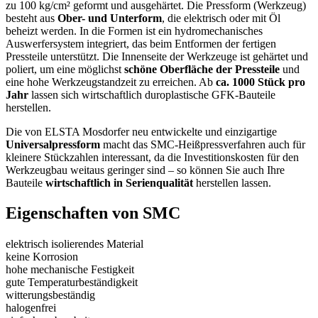
zu 100 kg/cm² geformt und ausgehärtet. Die Pressform (Werkzeug)
besteht aus
Ober- und Unterform
, die elektrisch oder mit Öl
beheizt werden. In die Formen ist ein hydromechanisches
Auswerfersystem integriert, das beim Entformen der fertigen
Pressteile unterstützt. Die Innenseite der Werkzeuge ist gehärtet und
poliert, um eine möglichst
schöne Oberfläche der Pressteile
und
eine hohe Werkzeugstandzeit zu erreichen. Ab
ca. 1000 Stück pro
Jahr
lassen sich wirtschaftlich duroplastische GFK-Bauteile
herstellen.
Die von ELSTA Mosdorfer neu entwickelte und einzigartige
Universalpressform
macht das SMC-Heißpressverfahren auch für
kleinere Stückzahlen interessant, da die Investitionskosten für den
Werkzeugbau weitaus geringer sind – so können Sie auch Ihre
Bauteile
wirtschaftlich in Serienqualität
herstellen lassen.
Eigenschaften von SMC
elektrisch isolierendes Material
keine Korrosion
hohe mechanische Festigkeit
gute Temperaturbeständigkeit
witterungsbeständig
halogenfrei