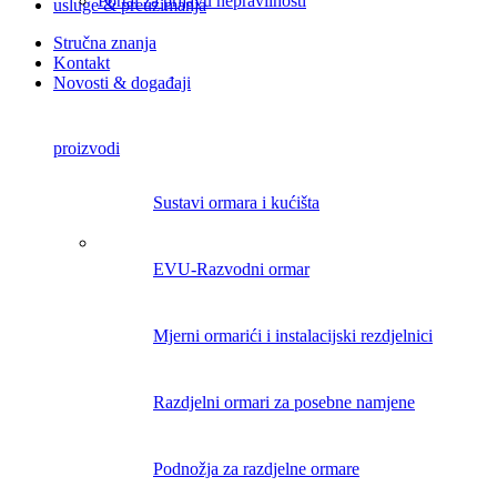
Portal za prijavu nepravilnosti
usluge & preuzimanja
Stručna znanja
Kontakt
Novosti & događaji
proizvodi
Sustavi ormara i kućišta
EVU-Razvodni ormar
Mjerni ormarići i instalacijski rezdjelnici
Razdjelni ormari za posebne namjene
Podnožja za razdjelne ormare