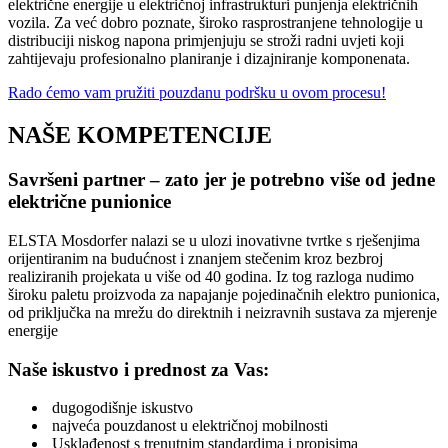
električne energije u električnoj infrastrukturi punjenja električnih
vozila. Za već dobro poznate, široko rasprostranjene tehnologije u
distribuciji niskog napona primjenjuju se stroži radni uvjeti koji
zahtijevaju profesionalno planiranje i dizajniranje komponenata.
Rado ćemo vam pružiti pouzdanu podršku u ovom procesu!
NAŠE KOMPETENCIJE
Savršeni partner – zato jer je potrebno više od jedne
električne punionice
ELSTA Mosdorfer nalazi se u ulozi inovativne tvrtke s rješenjima
orijentiranim na budućnost i znanjem stečenim kroz bezbroj
realiziranih projekata u više od 40 godina. Iz tog razloga nudimo
široku paletu proizvoda za napajanje pojedinačnih elektro punionica,
od priključka na mrežu do direktnih i neizravnih sustava za mjerenje
energije
Naše iskustvo i prednost za Vas:
dugogodišnje iskustvo
najveća pouzdanost u električnoj mobilnosti
Usklađenost s trenutnim standardima i propisima