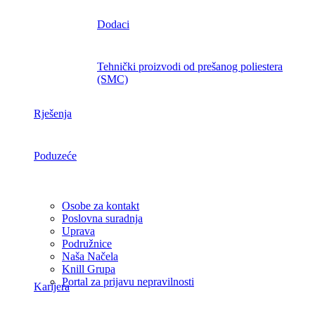
Dodaci
Tehnički proizvodi od prešanog poliestera
(SMC)
Rješenja
Poduzeće
Osobe za kontakt
Poslovna suradnja
Uprava
Podružnice
Naša Načela
Knill Grupa
Portal za prijavu nepravilnosti
Karijera