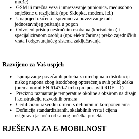
mreže)
GSM ili mrežna veza i umrežavanje punionica, međusobno
smještene u razdjelnik (npr. Sklopka, modem, itd.)
Unaprijed ožičeno i spremno za povezivanje radi
jednostavnijeg puštanja u pogon
Odvojeni pristup nestručnim osobama (korisnicima) i
specijaliziranom osoblju (npr. električarima) preko zajedničkih
vrata i odgovarajućeg sistema zaključavanja
Razvijeno za Vaš uspjeh
Ispunjavanje povećanih potreba za uređajima u distribuciji
niskog napona zbog istodobnog opterećenja svih priključaka
(prema normi EN 61439-7 treba pretpostaviti RDF = 1)
Precizno razmatranje temperature okoline s obzirom na dizajn
i konstrukciju razvodnih ormara
Certificirani razvodni ormari s definiranim komponentama
Definicija standardiziranih, skalabilnih vrsta i cijena
osigurava jasnoću od samog početka projekta
RJEŠENJA ZA E-MOBILNOST