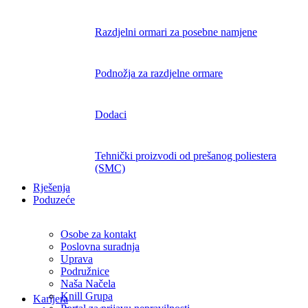
Razdjelni ormari za posebne namjene
Podnožja za razdjelne ormare
Dodaci
Tehnički proizvodi od prešanog poliestera
(SMC)
Rješenja
Poduzeće
Osobe za kontakt
Poslovna suradnja
Uprava
Podružnice
Naša Načela
Knill Grupa
Karijera