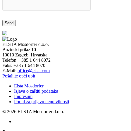
ELSTA Mosdorfer d.o.o.
Buzinski prilaz 10
10010
Zagreb, Hrvatska
Telefon:
+385 1 644 8072
Faks:
+385 1 644 8070
E-Mail:
office@elsta.com
Pošaljite opći upit
Elsta Mosdorfer
Izjava o zaštiti podataka
Impresum
Portal za prijavu nepravilnosti
© 2026 ELSTA Mosdorfer d.o.o.