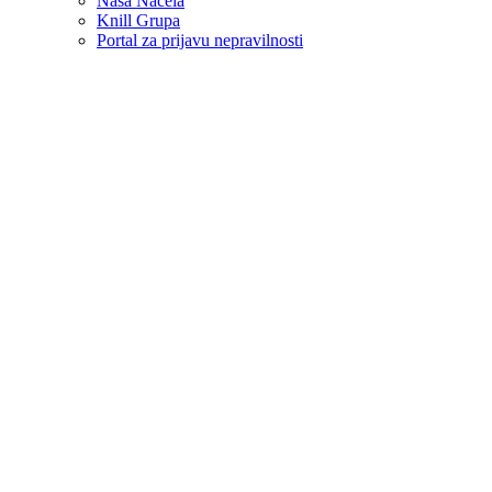
Naša Načela
Knill Grupa
Portal za prijavu nepravilnosti
Karijera
usluge & preuzimanja
Austrija
Austrija
Hrvatska
Njemačka
Međunarodno
/
Home
>
News
NOVOSTI I DOGAĐANJA