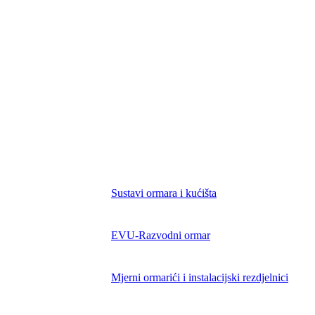
Naša Načela
Knill Grupa
Karijera
Portal za prijavu nepravilnosti
usluge & preuzimanja
Stručna znanja
Kontakt
Novosti & događaji
proizvodi
Sustavi ormara i kućišta
EVU-Razvodni ormar
Mjerni ormarići i instalacijski rezdjelnici