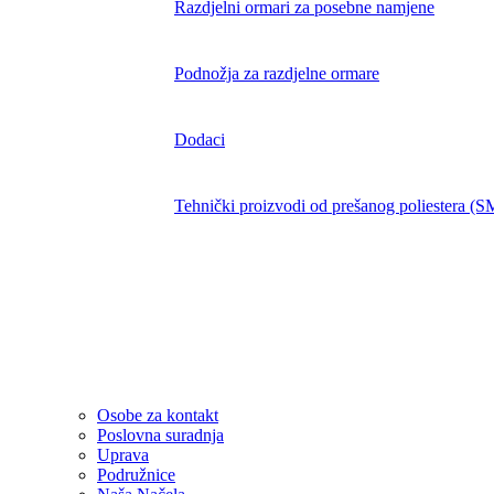
Razdjelni ormari za posebne namjene
Podnožja za razdjelne ormare
Dodaci
Tehnički proizvodi od prešanog poliestera (
Rješenja
Poduzeće
Osobe za kontakt
Poslovna suradnja
Uprava
Podružnice