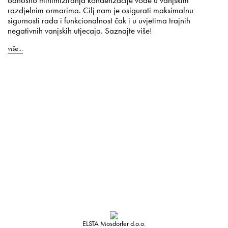
odnosno minimiziranja kondenzacije vode u vanjskim
razdjelnim ormarima. Cilj nam je osigurati maksimalnu
sigurnosti rada i funkcionalnost čak i u uvjetima trajnih
negativnih vanjskih utjecaja. Saznajte više!
više...
ELSTA Mosdorfer d.o.o.