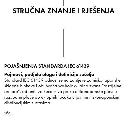
STRUČNA ZNANJE I RJEŠENJA
POJAŠNJENJA STANDARDA IEC 61439
Pojmovi, podjela uloga i definicije sučelja
Standard IEC 61439 odnosi se na zahtjeve za niskonaponske
sklopne blokove i obuhvaća sve kolokvijalno zvane “razdjelne
ormare“, od onih za kućanstva preko niskonaponske glavne
razvodne ploče do uklopnih točaka u javnim niskonaponskim
distribucijskim sustavima.
više...