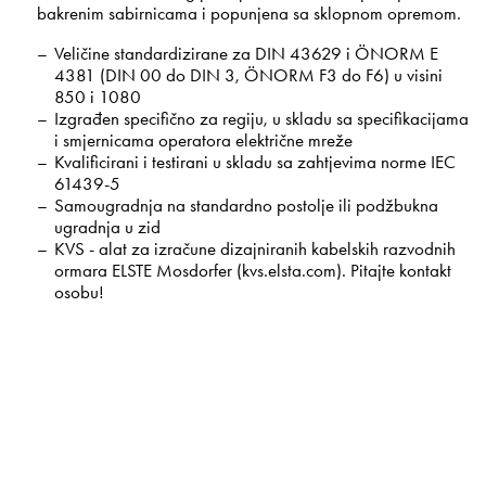
bakrenim sabirnicama i popunjena sa sklopnom opremom.
Veličine standardizirane za DIN 43629 i ÖNORM E
4381 (DIN 00 do DIN 3, ÖNORM F3 do F6) u visini
850 i 1080
Izgrađen specifično za regiju, u skladu sa specifikacijama
i smjernicama operatora električne mreže
Kvalificirani i testirani u skladu sa zahtjevima norme IEC
61439-5
Samougradnja na standardno postolje ili podžbukna
ugradnja u zid
KVS - alat za izračune dizajniranih kabelskih razvodnih
ormara ELSTE Mosdorfer (kvs.elsta.com). Pitajte kontakt
osobu!