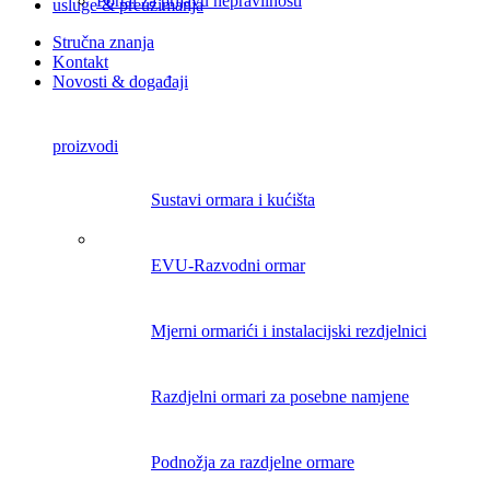
Portal za prijavu nepravilnosti
usluge & preuzimanja
Stručna znanja
Kontakt
Novosti & događaji
proizvodi
Sustavi ormara i kućišta
EVU-Razvodni ormar
Mjerni ormarići i instalacijski rezdjelnici
Razdjelni ormari za posebne namjene
Podnožja za razdjelne ormare