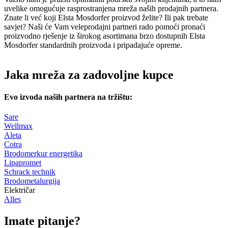
uvelike omogućuje rasprostranjena mreža naših prodajnih partnera.
Znate li već koji Elsta Mosdorfer proizvod želite? Ili pak trebate
savjet? Naši će Vam veleprodajni partneri rado pomoći pronaći
proizvodno rješenje iz širokog asortimana brzo dostupnih Elsta
Mosdorfer standardnih proizvoda i pripadajuće opreme.
Jaka mreža za zadovoljne kupce
Evo izvoda naših partnera na tržištu:
Sare
Wellmax
Aleta
Cotra
Brodomerkur energetika
Lipapromet
Schrack technik
Brodometalurgija
Električar
Alles
Imate pitanje?