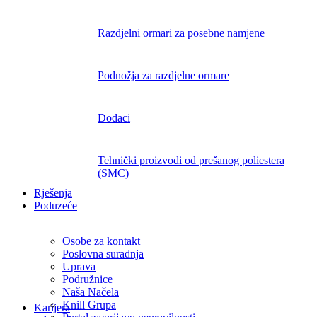
Razdjelni ormari za posebne namjene
Podnožja za razdjelne ormare
Dodaci
Tehnički proizvodi od prešanog poliestera
(SMC)
Rješenja
Poduzeće
Osobe za kontakt
Poslovna suradnja
Uprava
Podružnice
Naša Načela
Knill Grupa
Karijera