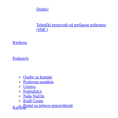
Dodaci
Tehnički proizvodi od prešanog poliestera
(SMC)
Rješenja
Poduzeće
Osobe za kontakt
Poslovna suradnja
Uprava
Podružnice
Naša Načela
Knill Grupa
Portal za prijavu nepravilnosti
Karijera