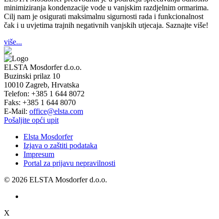
minimiziranja kondenzacije vode u vanjskim razdjelnim ormarima.
Cilj nam je osigurati maksimalnu sigurnosti rada i funkcionalnost
čak i u uvjetima trajnih negativnih vanjskih utjecaja. Saznajte više!
više...
ELSTA Mosdorfer d.o.o.
Buzinski prilaz 10
10010
Zagreb, Hrvatska
Telefon:
+385 1 644 8072
Faks:
+385 1 644 8070
E-Mail:
office@elsta.com
Pošaljite opći upit
Elsta Mosdorfer
Izjava o zaštiti podataka
Impresum
Portal za prijavu nepravilnosti
© 2026 ELSTA Mosdorfer d.o.o.
X