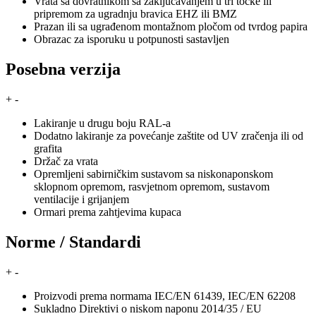
Vrata sa dovratnikom sa zaključavanjem u tri točke ili
pripremom za ugradnju bravica EHZ ili BMZ
Prazan ili sa ugrađenom montažnom pločom od tvrdog papira
Obrazac za isporuku u potpunosti sastavljen
Posebna verzija
+
-
Lakiranje u drugu boju RAL-a
Dodatno lakiranje za povećanje zaštite od UV zračenja ili od
grafita
Držač za vrata
Opremljeni sabirničkim sustavom sa niskonaponskom
sklopnom opremom, rasvjetnom opremom, sustavom
ventilacije i grijanjem
Ormari prema zahtjevima kupaca
Norme / Standardi
+
-
Proizvodi prema normama IEC/EN 61439, IEC/EN 62208
Sukladno Direktivi o niskom naponu 2014/35 / EU