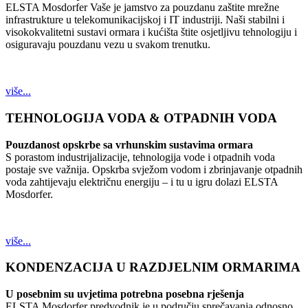
ELSTA Mosdorfer Vaše je jamstvo za pouzdanu zaštite mrežne
infrastrukture u telekomunikacijskoj i IT industriji. Naši stabilni i
visokokvalitetni sustavi ormara i kućišta štite osjetljivu tehnologiju i
osiguravaju pouzdanu vezu u svakom trenutku.
više...
TEHNOLOGIJA VODA & OTPADNIH VODA
Pouzdanost opskrbe sa vrhunskim sustavima ormara
S porastom industrijalizacije, tehnologija vode i otpadnih voda
postaje sve važnija. Opskrba svježom vodom i zbrinjavanje otpadnih
voda zahtijevaju električnu energiju – i tu u igru dolazi ELSTA
Mosdorfer.
više...
KONDENZACIJA U RAZDJELNIM ORMARIMA
U posebnim su uvjetima potrebna posebna rješenja
ELSTA Mosdorfer predvodnik je u području sprečavanja odnosno