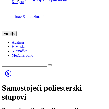
Portal za prijavu nepravilnosti
Karijera
usluge & preuzimanja
Austrija
Austrija
Hrvatska
Njemačka
Međunarodno
Samostojeći poliesterski
stupovi