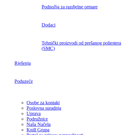
Podnožja za razdjelne ormare
Dodaci
Tehnički proizvodi od prešanog poliestera
(SMC)
Rješenja
Poduzeće
Osobe za kontakt
Poslovna suradnja
Uprava
Podružnice
Naša Načela
Knill Grupa