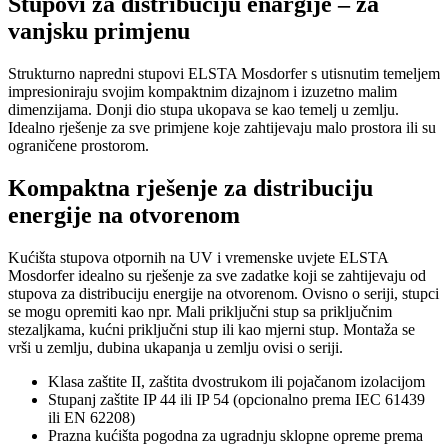
Stupovi za distribuciju enargije – za
vanjsku primjenu
Strukturno napredni stupovi ELSTA Mosdorfer s utisnutim temeljem
impresioniraju svojim kompaktnim dizajnom i izuzetno malim
dimenzijama. Donji dio stupa ukopava se kao temelj u zemlju.
Idealno rješenje za sve primjene koje zahtijevaju malo prostora ili su
ograničene prostorom.
Kompaktna rješenje za distribuciju
energije na otvorenom
Kućišta stupova otpornih na UV i vremenske uvjete ELSTA
Mosdorfer idealno su rješenje za sve zadatke koji se zahtijevaju od
stupova za distribuciju energije na otvorenom. Ovisno o seriji, stupci
se mogu opremiti kao npr. Mali priključni stup sa priključnim
stezaljkama, kućni priključni stup ili kao mjerni stup. Montaža se
vrši u zemlju, dubina ukapanja u zemlju ovisi o seriji.
Klasa zaštite II, zaštita dvostrukom ili pojačanom izolacijom
Stupanj zaštite IP 44 ili IP 54 (opcionalno prema IEC 61439
ili EN 62208)
Prazna kućišta pogodna za ugradnju sklopne opreme prema