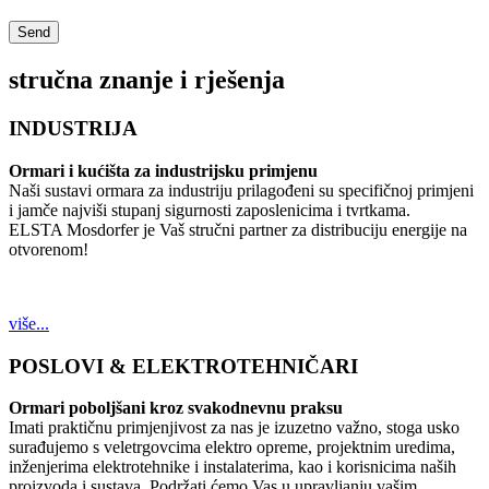
stručna znanje i rješenja
INDUSTRIJA
Ormari i kućišta za industrijsku primjenu
Naši sustavi ormara za industriju prilagođeni su specifičnoj primjeni
i jamče najviši stupanj sigurnosti zaposlenicima i tvrtkama.
ELSTA Mosdorfer je Vaš stručni partner za distribuciju energije na
otvorenom!
više...
POSLOVI & ELEKTROTEHNIČARI
Ormari poboljšani kroz svakodnevnu praksu
Imati praktičnu primjenjivost za nas je izuzetno važno, stoga usko
surađujemo s veletrgovcima elektro opreme, projektnim uredima,
inženjerima elektrotehnike i instalaterima, kao i korisnicima naših
proizvoda i sustava. Podržati ćemo Vas u upravljanju vašim