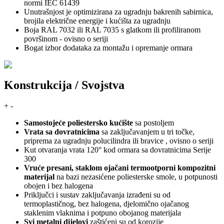
normi IEC 61439
Unutrašnjost je optimizirana za ugradnju bakrenih sabirnica,
brojila električne energije i kućišta za ugradnju
Boja RAL 7032 ili RAL 7035 s glatkom ili profiliranom
površinom - ovisno o seriji
Bogat izbor dodataka za montažu i opremanje ormara
Konstrukcija / Svojstva
+
-
Samostojeće poliestersko kućište
sa postoljem
Vrata sa dovratnicima
sa zaključavanjem u tri točke,
priprema za ugradnju polucilindra ili bravice , ovisno o seriji
Kut otvaranja vrata 120° kod ormara sa dovratnicima Serije
300
Vruće presani, staklom ojačani termootporni kompozitni
materijal
na bazi nezasićene poliesterske smole, u potpunosti
obojen i bez halogena
Priključci i sustav zaključavanja izrađeni su od
termoplastičnog, bez halogena, djelomično ojačanog
staklenim vlaknima i potpuno obojanog materijala
Svi metalni dijelovi
zaštićeni su od korozije