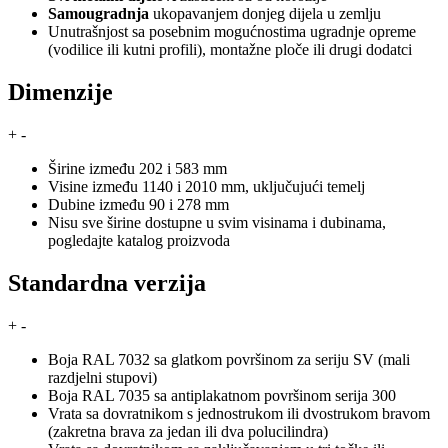
Samougradnja
ukopavanjem donjeg dijela u zemlju
Unutrašnjost sa posebnim mogućnostima ugradnje opreme
(vodilice ili kutni profili), montažne ploče ili drugi dodatci
Dimenzije
+
-
Širine između 202 i 583 mm
Visine između 1140 i 2010 mm, uključujući temelj
Dubine između 90 i 278 mm
Nisu sve širine dostupne u svim visinama i dubinama,
pogledajte katalog proizvoda
Standardna verzija
+
-
Boja RAL 7032 sa glatkom površinom za seriju SV (mali
razdjelni stupovi)
Boja RAL 7035 sa antiplakatnom površinom serija 300
Vrata sa dovratnikom s jednostrukom ili dvostrukom bravom
(zakretna brava za jedan ili dva polucilindra)