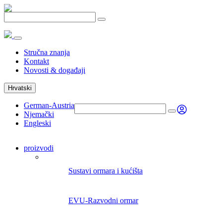
Stručna znanja
Kontakt
Novosti & događaji
Hrvatski
German-Austria
Njemački
Engleski
proizvodi
Sustavi ormara i kućišta
EVU-Razvodni ormar