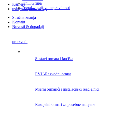
Knill Grupa
Karijera
Portal za prijavu nepravilnosti
usluge & preuzimanja
Stručna znanja
Kontakt
Novosti & događaji
proizvodi
Sustavi ormara i kućišta
EVU-Razvodni ormar
Mjerni ormarići i instalacijski rezdjelnici
Razdjelni ormari za posebne namjene