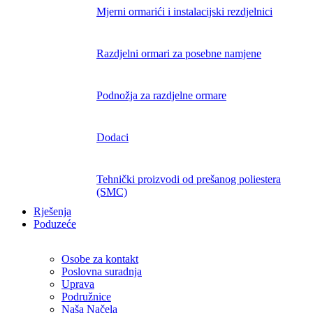
Mjerni ormarići i instalacijski rezdjelnici
Razdjelni ormari za posebne namjene
Podnožja za razdjelne ormare
Dodaci
Tehnički proizvodi od prešanog poliestera
(SMC)
Rješenja
Poduzeće
Osobe za kontakt
Poslovna suradnja
Uprava
Podružnice
Naša Načela