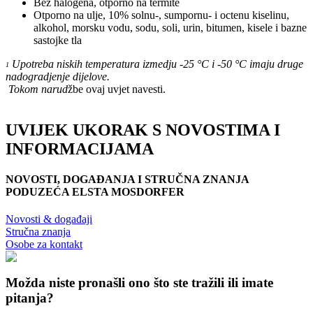
Bez halogena, otporno na termite
Otporno na ulje, 10% solnu-, sumpornu- i octenu kiselinu,
alkohol, morsku vodu, sodu, soli, urin, bitumen, kisele i bazne
sastojke tla
Upotreba niskih temperatura izmedju -25 °C i -50 °C imaju druge
1
nadogradjenje dijelove.
Tokom narud
žbe ovaj uvjet navesti.
UVIJEK UKORAK S NOVOSTIMA I
INFORMACIJAMA
NOVOSTI, DOGAĐANJA I STRUČNA ZNANJA
PODUZEĆA ELSTA MOSDORFER
Novosti & događaji
Stručna znanja
Osobe za kontakt
Možda niste pronašli ono što ste tražili ili imate
pitanja?