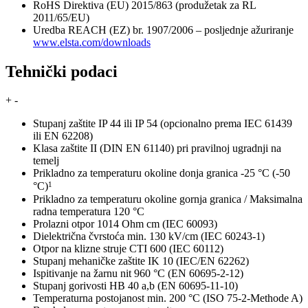
RoHS Direktiva (EU) 2015/863 (produžetak za RL
2011/65/EU)
Uredba REACH (EZ) br. 1907/2006 – posljednje ažuriranje
www.elsta.com/downloads
Tehnički podaci
+
-
Stupanj zaštite IP 44 ili IP 54 (opcionalno prema IEC 61439
ili EN 62208)
Klasa zaštite II (DIN EN 61140) pri pravilnoj ugradnji na
temelj
Prikladno za temperaturu okoline donja granica -25 °C (-50
1
°C)
Prikladno za temperaturu okoline gornja granica / Maksimalna
radna temperatura 120 °C
Prolazni otpor 1014 Ohm cm (IEC 60093)
Dielektrična čvrstoća min. 130 kV/cm (IEC 60243-1)
Otpor na klizne struje CTI 600 (IEC 60112)
Stupanj mehaničke zaštite IK 10 (IEC/EN 62262)
Ispitivanje na žarnu nit 960 °C (EN 60695-2-12)
Stupanj gorivosti HB 40 a,b (EN 60695-11-10)
Temperaturna postojanost min. 200 °C (ISO 75-2-Methode A)