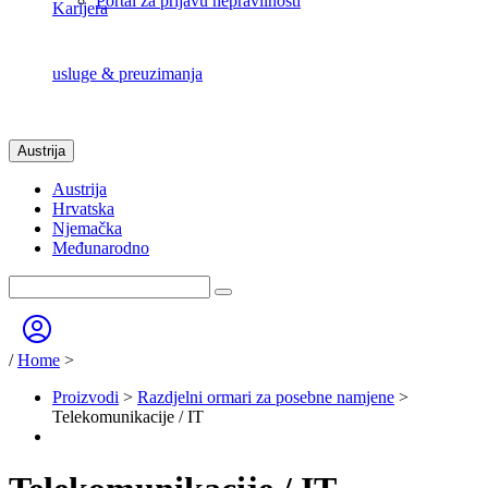
Portal za prijavu nepravilnosti
Karijera
usluge & preuzimanja
Austrija
Austrija
Hrvatska
Njemačka
Međunarodno
/
Home
>
Proizvodi
>
Razdjelni ormari za posebne namjene
>
Telekomunikacije / IT