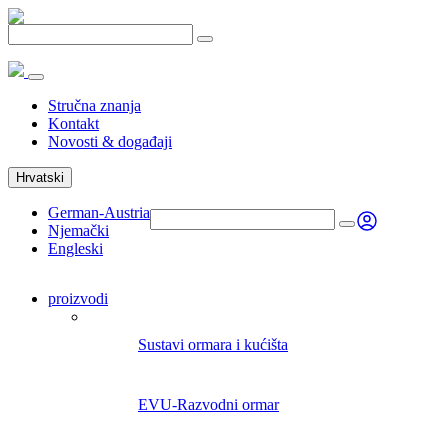
Stručna znanja
Kontakt
Novosti & događaji
Hrvatski
German-Austria
Njemački
Engleski
proizvodi
Sustavi ormara i kućišta
EVU-Razvodni ormar