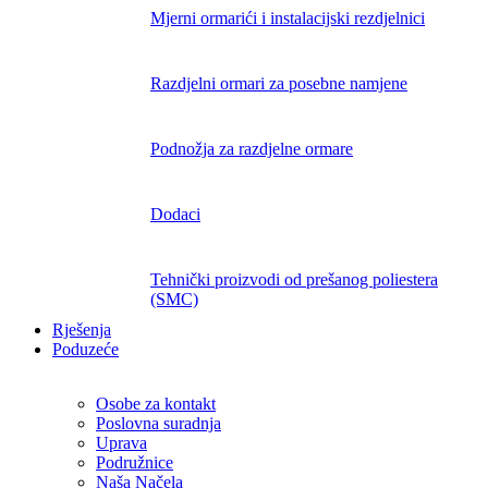
Mjerni ormarići i instalacijski rezdjelnici
Razdjelni ormari za posebne namjene
Podnožja za razdjelne ormare
Dodaci
Tehnički proizvodi od prešanog poliestera
(SMC)
Rješenja
Poduzeće
Osobe za kontakt
Poslovna suradnja
Uprava
Podružnice
Naša Načela