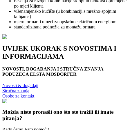
rješenja za razdjel i kombinacije sklopnih blokova opremljene
po mjeri klijenta
višenamjensko kućište (u kombinaciji s mrežno-spojnim
kutijama)
mjerni ormari i umeci za opskrbu električnom energijom
standardizirana podnožja za montažu ormara
UVIJEK UKORAK S NOVOSTIMA I
INFORMACIJAMA
NOVOSTI, DOGAĐANJA I STRUČNA ZNANJA
PODUZEĆA ELSTA MOSDORFER
Novosti & događaji
Stručna znanja
Osobe za kontakt
Možda niste pronašli ono što ste tražili ili imate
pitanja?
Rado ćemo Vam pomoći!