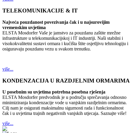
TELEKOMUNIKACIJE & IT
Najveća pouzdanost povezivanja čak i u najsurovijim
vremenskim uvjetima
ELSTA Mosdorfer Vaše je jamstvo za pouzdanu zaštite mrežne
infrastrukture u telekomunikacijskoj i IT industriji. Naši stabilni i
visokokvalitetni sustavi ormara i kućišta štite osjetljivu tehnologiju i
osiguravaju pouzdanu vezu u svakom trenutku.
više...
KONDENZACIJA U RAZDJELNIM ORMARIMA
U posebnim su uvjetima potrebna posebna rješenja
ELSTA Mosdorfer predvodnik je u području sprečavanja odnosno
minimiziranja kondenzacije vode u vanjskim razdjelnim ormarima.
Cilj nam je osigurati maksimalnu sigurnosti rada i funkcionalnost
čak i u uvjetima trajnih negativnih vanjskih utjecaja. Saznajte više!
više...