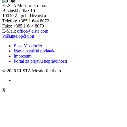
ELSTA Mosdorfer d.o.o.
Buzinski prilaz 10
10010
Zagreb, Hrvatska
Telefon:
+385 1 644 8072
Faks:
+385 1 644 8070
E-Mail:
office@elsta.com
Pošaljite opći upit
Elsta Mosdorfer
Izjava o zaštiti podataka
Impresum
Portal za prijavu nepravilnosti
© 2026 ELSTA Mosdorfer d.o.o.
X