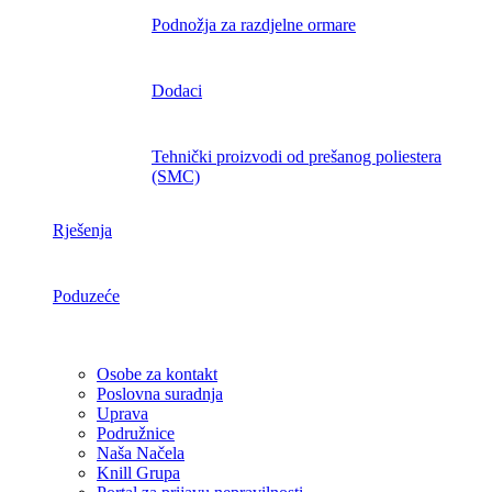
Podnožja za razdjelne ormare
Dodaci
Tehnički proizvodi od prešanog poliestera
(SMC)
Rješenja
Poduzeće
Osobe za kontakt
Poslovna suradnja
Uprava
Podružnice
Naša Načela
Knill Grupa