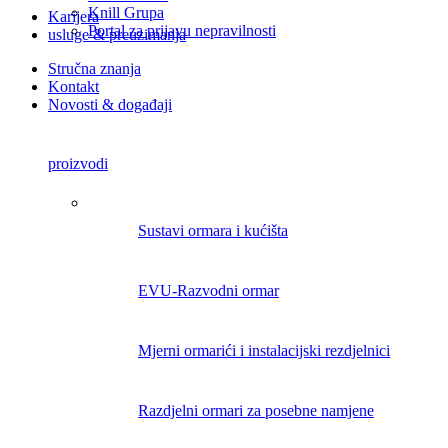
Knill Grupa
Karijera
Portal za prijavu nepravilnosti
usluge & preuzimanja
Stručna znanja
Kontakt
Novosti & događaji
proizvodi
Sustavi ormara i kućišta
EVU-Razvodni ormar
Mjerni ormarići i instalacijski rezdjelnici
Razdjelni ormari za posebne namjene