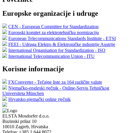
Europske organizacije i udruge
CEN - European Committee for Standardization
Europski komitet za elektrotehničku normizaciju
European Telecommunications Standards Institute - ETSI
FEEI - Udruga Elektro & Elektroničke industrije Austrije
International Organisation for Standardization - ISO
International Telecommunication Union - ITU
Korisne informacije
FXConverter - Tečajne liste za 164 različite valute
Njemačko-engleski rječnik - Online-Servis Tehničkog
Universiteta München
Hrvatsko-njemački online rječnik
ELSTA Mosdorfer d.o.o.
Buzinski prilaz 10
10010
Zagreb, Hrvatska
Telefon:
+385 1 644 8072