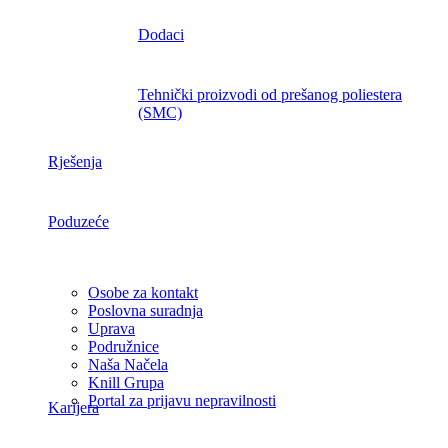
Dodaci
Tehnički proizvodi od prešanog poliestera
(SMC)
Rješenja
Poduzeće
Osobe za kontakt
Poslovna suradnja
Uprava
Podružnice
Naša Načela
Knill Grupa
Portal za prijavu nepravilnosti
Karijera