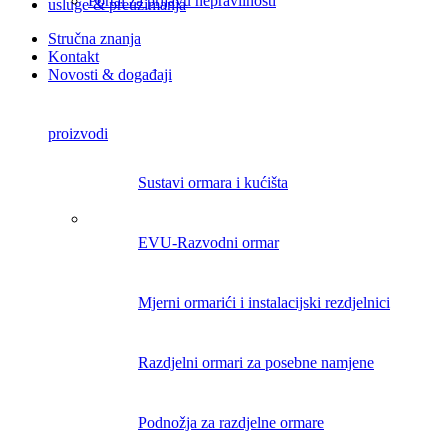
Portal za prijavu nepravilnosti
usluge & preuzimanja
Stručna znanja
Kontakt
Novosti & događaji
proizvodi
Sustavi ormara i kućišta
EVU-Razvodni ormar
Mjerni ormarići i instalacijski rezdjelnici
Razdjelni ormari za posebne namjene
Podnožja za razdjelne ormare