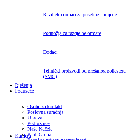
Razdjelni ormari za posebne namjene
Podnožja za razdjelne ormare
Dodaci
Tehnički proizvodi od prešanog poliestera
(SMC)
Rješenja
Poduzeće
Osobe za kontakt
Poslovna suradnja
Uprava
Podružnice
Naša Načela
Knill Grupa
Karijera