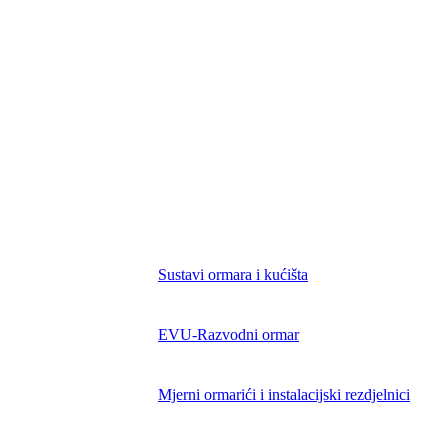
Naša Načela
Knill Grupa
Karijera
Portal za prijavu nepravilnosti
usluge & preuzimanja
Stručna znanja
Kontakt
Novosti & događaji
proizvodi
Sustavi ormara i kućišta
EVU-Razvodni ormar
Mjerni ormarići i instalacijski rezdjelnici