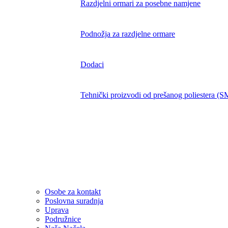
Razdjelni ormari za posebne namjene
Podnožja za razdjelne ormare
Dodaci
Tehnički proizvodi od prešanog poliestera (
Rješenja
Poduzeće
Osobe za kontakt
Poslovna suradnja
Uprava
Podružnice