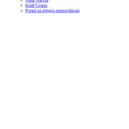
Naša Načela
Knill Grupa
Portal za prijavu nepravilnosti
Karijera
usluge & preuzimanja
Austrija
Austrija
Hrvatska
Njemačka
Međunarodno
/
Home
>
Rješenja
> Ormari i konstrukcija razvoda
Ormari i konstrukcija razvoda