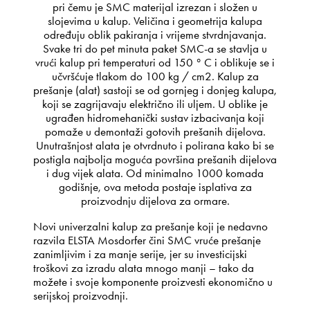
pri čemu je SMC materijal izrezan i složen u
slojevima u kalup. Veličina i geometrija kalupa
određuju oblik pakiranja i vrijeme stvrdnjavanja.
Svake tri do pet minuta paket SMC-a se stavlja u
vrući kalup pri temperaturi od 150 ° C i oblikuje se i
učvršćuje tlakom do 100 kg / cm2. Kalup za
prešanje (alat) sastoji se od gornjeg i donjeg kalupa,
koji se zagrijavaju električno ili uljem. U oblike je
ugrađen hidromehanički sustav izbacivanja koji
pomaže u demontaži gotovih prešanih dijelova.
Unutrašnjost alata je otvrdnuto i polirana kako bi se
postigla najbolja moguća površina prešanih dijelova
i dug vijek alata. Od minimalno 1000 komada
godišnje, ova metoda postaje isplativa za
proizvodnju dijelova za ormare.
Novi univerzalni kalup za prešanje koji je nedavno
razvila ELSTA Mosdorfer čini SMC vruće prešanje
zanimljivim i za manje serije, jer su investicijski
troškovi za izradu alata mnogo manji – tako da
možete i svoje komponente proizvesti ekonomično u
serijskoj proizvodnji.