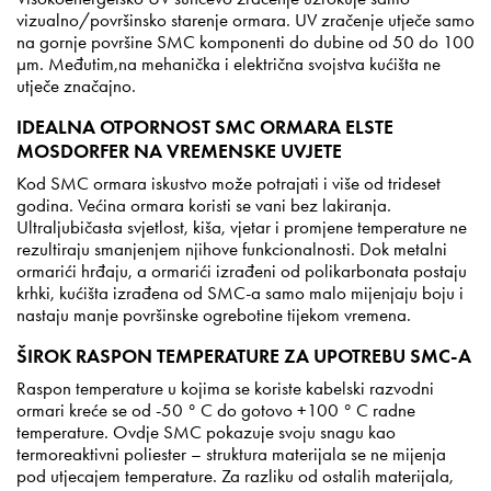
vizualno/površinsko starenje ormara. UV zračenje utječe samo
na gornje površine SMC komponenti do dubine od 50 do 100
µ
m. Međutim,na mehanička i električna svojstva kućišta ne
utječe značajno.
IDEALNA OTPORNOST SMC ORMARA ELSTE
MOSDORFER NA VREMENSKE UVJETE
Kod SMC ormara iskustvo može potrajati i više od trideset
godina. Većina ormara koristi se vani bez lakiranja.
Ultraljubičasta svjetlost, kiša, vjetar i promjene temperature ne
rezultiraju smanjenjem njihove funkcionalnosti. Dok metalni
ormarići hrđaju, a ormarići izrađeni od polikarbonata postaju
krhki, kućišta izrađena od SMC-a samo malo mijenjaju boju i
nastaju manje površinske ogrebotine tijekom vremena.
ŠIROK RASPON TEMPERATURE ZA UPOTREBU SMC-A
Raspon temperature u kojima se koriste kabelski razvodni
ormari kreće se od -50 ° C do gotovo +100 ° C radne
temperature. Ovdje SMC pokazuje svoju snagu kao
termoreaktivni poliester – struktura materijala se ne mijenja
pod utjecajem temperature. Za razliku od ostalih materijala,