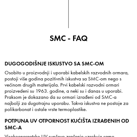
SMC - FAQ
DUGOGODIŠNJE ISKUSTVO SA SMC-OM
Osobito u proizvodnji i uporabi kabelskih razvodnih ormara,
postoji više godina pozitivnih iskustva sa SMC-om nego s
većinom drugih materijala. Prvi kabelski razvodni ormari
proizvedeni su 1963. godine, a neki su i danas u uporabi.
Praksom je dokazano da su ormari izrađeni od SMC-a
najbolji za dugotrajnu uporabu. Takva iskustva ne postoje za
polikarbonat i ostale vrste termoplastike.
POTPUNA UV OTPORNOST KUĆIŠTA IZRAĐENIH OD
SMC-A
Visokoenergetsko UV sunčevo zračenje uzrokuje samo