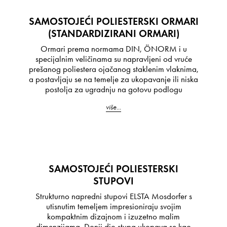
SAMOSTOJEĆI POLIESTERSKI ORMARI
(STANDARDIZIRANI ORMARI)
Ormari prema normama DIN, ÖNORM i u
specijalnim veličinama su napravljeni od vruće
prešanog poliestera ojačanog staklenim vlaknima,
a postavljaju se na temelje za ukopavanje ili niska
postolja za ugradnju na gotovu podlogu
više...
SAMOSTOJEĆI POLIESTERSKI
STUPOVI
Strukturno napredni stupovi ELSTA Mosdorfer s
utisnutim temeljem impresioniraju svojim
kompaktnim dizajnom i izuzetno malim
dimenzijama. Donji dio stupa ukopava se kao