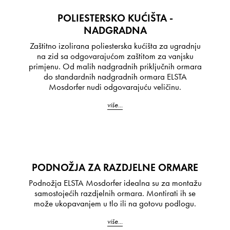
POLIESTERSKO KUĆIŠTA -
NADGRADNA
Zaštitno izolirana poliesterska kućišta za ugradnju
na zid sa odgovarajućom zaštitom za vanjsku
primjenu. Od malih nadgradnih priključnih ormara
do standardnih nadgradnih ormara ELSTA
Mosdorfer nudi odgovarajuću veličinu.
više...
PODNOŽJA ZA RAZDJELNE ORMARE
Podnožja ELSTA Mosdorfer idealna su za montažu
samostojećih razdjelnih ormara. Montirati ih se
može ukopavanjem u tlo ili na gotovu podlogu.
više...