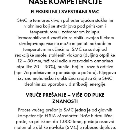
NAŠE KOMPETENCIJE
FLEKSIBILNI I SVESTRANI SMC
SMC je termoreaktivan poliester ojačan staklenim
vlaknima koji se stvrdnjava pod pritiskom i
temperaturom u zatvorenom kalupu.
Termoreaktivnost znači da se oblik usvojen tijekom
stvrdnjavanja više ne može mijenjati naknadnim
temperaturnim učincima. SMC se sastoji od
reakcijske smole, staklenih vlakana (duljina otprilike
12 – 50 mm, težinski udio u razvodnim ormarima
otprilike 20 – 30%), punila, bojila i raznih aditiva
(npr. Za podešavanje ponašanja u požaru). Njegova
izvrsna mehanička i električna svojstva čine SMC
idealnim za uporabu u distribuciji energije.
VRUĆE PREŠANJE – VIŠE OD PUKE
ZNANOSTI
Proces vrućeg prešanja SMC jedna je od glavnih
kompetencija ELSTA Mosdorfer. Naše hidraulične
preše, sa pritiskom do 1.000 tona, prešaju osnovni
materijal u obliku navlake (SMC) u robusne dijelove,