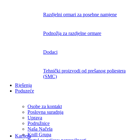
Razdjelni ormari za posebne namjene
Podnožja za razdjelne ormare
Dodaci
Tehnički proizvodi od prešanog poliestera
(SMC)
Rješenja
Poduzeće
Osobe za kontakt
Poslovna suradnja
Uprava
Podružnice
Naša Načela
Knill Grupa
Karijera