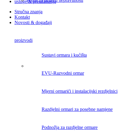
Portal za prijavu nepravilnosti
usluge & preuzimanja
Stručna znanja
Kontakt
Novosti & događaji
proizvodi
Sustavi ormara i kućišta
EVU-Razvodni ormar
Mjerni ormarići i instalacijski rezdjelnici
Razdjelni ormari za posebne namjene
Podnožja za razdjelne ormare