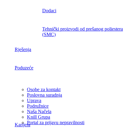
Dodaci
Tehnički proizvodi od prešanog poliestera
(SMC)
Rješenja
Poduzeće
Osobe za kontakt
Poslovna suradnja
Uprava
Podružnice
Naša Načela
Knill Grupa
Portal za prijavu nepravilnosti
Karijera