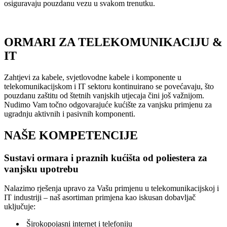
osiguravaju pouzdanu vezu u svakom trenutku.
ORMARI ZA TELEKOMUNIKACIJU &
IT
Zahtjevi za kabele, svjetlovodne kabele i komponente u
telekomunikacijskom i IT sektoru kontinuirano se povećavaju, što
pouzdanu zaštitu od štetnih vanjskih utjecaja čini još važnijom.
Nudimo Vam točno odgovarajuće kućište za vanjsku primjenu za
ugradnju aktivnih i pasivnih komponenti.
NAŠE KOMPETENCIJE
Sustavi ormara i praznih kućišta od poliestera za
vanjsku upotrebu
Nalazimo rješenja upravo za Vašu primjenu u telekomunikacijskoj i
IT industriji – naš asortiman primjena kao iskusan dobavljač
uključuje:
Širokopojasni internet i telefoniju