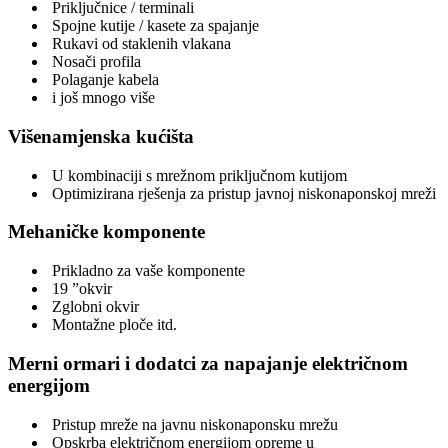
Priključnice / terminali
Spojne kutije / kasete za spajanje
Rukavi od staklenih vlakana
Nosači profila
Polaganje kabela
i još mnogo više
Višenamjenska kućišta
U kombinaciji s mrežnom priključnom kutijom
Optimizirana rješenja za pristup javnoj niskonaponskoj mre
ži
Mehaničke komponente
Prikladno za vaše komponente
19 ”okvir
Zglobni okvir
Montažne ploče itd.
Merni ormari i dodatci za napajanje električnom
energijom
Pristup mreže na javnu niskonaponsku mrežu
Opskrba električnom energijom opreme u