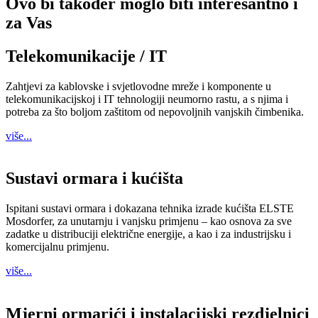
Ovo bi također moglo biti interesantno i
za Vas
Telekomunikacije / IT
Zahtjevi za kablovske i svjetlovodne mreže i komponente u
telekomunikacijskoj i IT tehnologiji neumorno rastu, a s njima i
potreba za što boljom zaštitom od nepovoljnih vanjskih čimbenika.
više...
Sustavi ormara i kućišta
Ispitani sustavi ormara i dokazana tehnika izrade kućišta ELSTE
Mosdorfer, za unutarnju i vanjsku primjenu – kao osnova za sve
zadatke u distribuciji električne energije, a kao i za industrijsku i
komercijalnu primjenu.
više...
Mjerni ormarići i instalacijski rezdjelnici