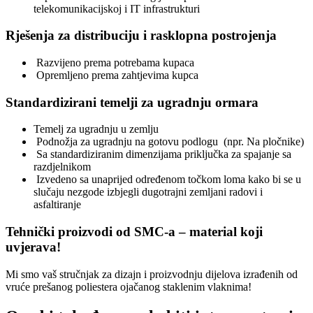
telekomunikacijskoj i IT infrastrukturi
Rješenja za distribuciju i rasklopna postrojenja
Razvijeno prema potrebama kupaca
Opremljeno prema zahtjevima kupca
Standardizirani temelji za ugradnju ormara
Temelj za ugradnju u zemlju
Podnožja za ugradnju na gotovu podlogu (npr. Na pločnike)
Sa standardiziranim dimenzijama priključka za spajanje sa
razdjelnikom
Izvedeno sa unaprijed određenom točkom loma kako bi se u
slučaju nezgode izbjegli dugotrajni zemljani radovi i
asfaltiranje
Tehnički proizvodi od SMC-a – material koji
uvjerava!
Mi smo vaš stručnjak za dizajn i proizvodnju dijelova izrađenih od
vruće prešanog poliestera ojačanog staklenim vlaknima!