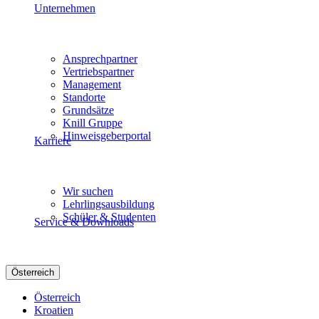
Unternehmen
Ansprechpartner
Vertriebspartner
Management
Standorte
Grundsätze
Knill Gruppe
Hinweisgeberportal
Karriere
Wir suchen
Lehrlingsausbildung
Schüler & Studenten
Service & Downloads
Österreich
Österreich
Kroatien