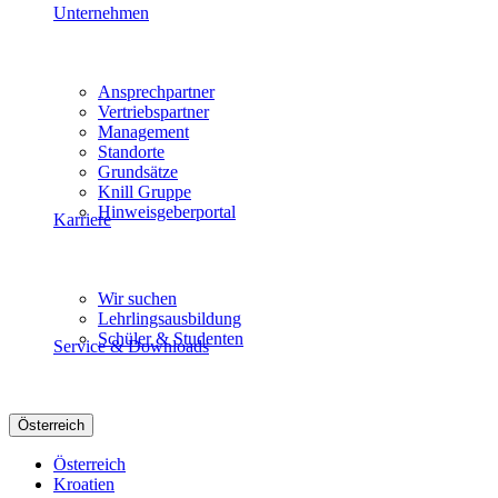
Unternehmen
Ansprechpartner
Vertriebspartner
Management
Standorte
Grundsätze
Knill Gruppe
Hinweisgeberportal
Karriere
Wir suchen
Lehrlingsausbildung
Schüler & Studenten
Service & Downloads
Österreich
Österreich
Kroatien