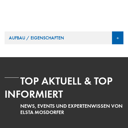
+
AUFBAU / EIGENSCHAFTEN
Gehäuse
Schutzisoliertes Innenausbausystem
TOP AKTUELL & TOP
Vorzählerteil regional spezifisch
INFORMIERT
Zählerfeld / Messfeld
NEWS, EVENTS UND EXPERTENWISSEN VON
ELSTA MOSDORFER
Nachzählerteil