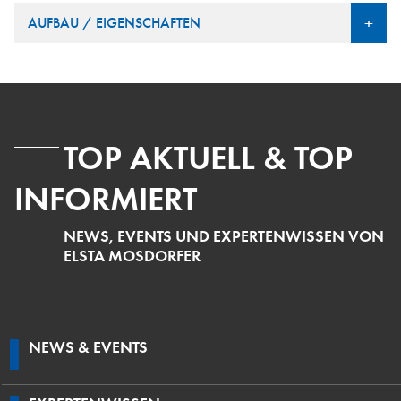
+
AUFBAU / EIGENSCHAFTEN
Gehäuse
Scharniertüre
schutzisoliertes Innenausbausystem
TOP AKTUELL & TOP
Vorzählerteil regional spezifisch
INFORMIERT
NEWS, EVENTS UND EXPERTENWISSEN VON
Zählerfeld / Messfeld
ELSTA MOSDORFER
Nachzählerteil
NEWS & EVENTS
Gasteil in separatem Schrankbereich