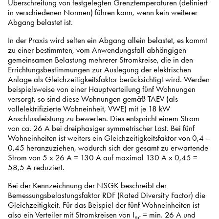
Überschreitung von festgelegten Grenztemperaturen (definiert
in verschiedenen Normen) führen kann, wenn kein weiterer
Abgang belastet ist.
In der Praxis wird selten ein Abgang allein belastet, es kommt
zu einer bestimmten, vom Anwendungsfall abhängigen
gemeinsamen Belastung mehrerer Stromkreise, die in den
Errichtungsbestimmungen zur Auslegung der elektrischen
Anlage als Gleichzeitigkeitsfaktor berücksichtigt wird. Werden
beispielsweise von einer Hauptverteilung fünf Wohnungen
versorgt, so sind diese Wohnungen gemäß TAEV (als
vollelektrifizierte Wohneinheit, VWE) mit je 18 kW
Anschlussleistung zu bewerten. Dies entspricht einem Strom
von ca. 26 A bei dreiphasiger symmetrischer Last. Bei fünf
Wohneinheiten ist weiters ein Gleichzeitigkeitsfaktor von 0,4 –
0,45 heranzuziehen, wodurch sich der gesamt zu erwartende
Strom von 5 x 26 A = 130 A auf maximal 130 A x 0,45 =
58,5 A reduziert.
Bei der Kennzeichnung der NSGK beschreibt der
Bemessungsbelastungsfaktor RDF (Rated Diversity Factor) die
Gleichzeitigkeit. Für das Beispiel der fünf Wohneinheiten ist
also ein Verteiler mit Stromkreisen von I
= min. 26 A und
nc