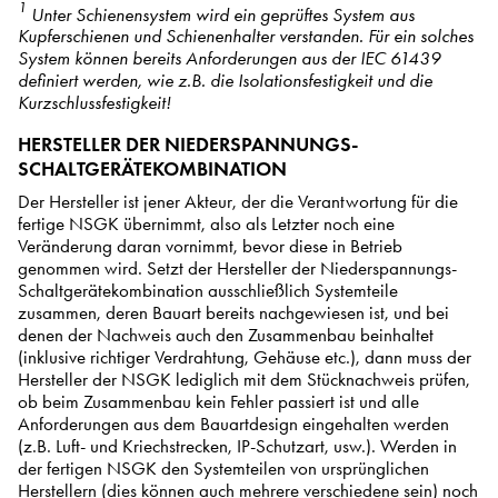
1
Unter Schienensystem wird ein geprüftes System aus
Kupferschienen und Schienenhalter verstanden. Für ein solches
System können bereits Anforderungen aus der IEC 61439
definiert werden, wie z.B. die
Isolationsfestigkeit und die
Kurzschlussfestigkeit!
HERSTELLER DER NIEDERSPANNUNGS-
SCHALTGERÄTEKOMBINATION
Der Hersteller ist jener Akteur, der die Verantwortung für die
fertige NSGK übernimmt, also als Letzter noch eine
Veränderung daran vornimmt, bevor diese in Betrieb
genommen wird. Setzt der Hersteller der Niederspannungs-
Schaltgerätekombination ausschließlich Systemteile
zusammen, deren Bauart bereits nachgewiesen ist, und bei
denen der Nachweis auch den Zusammenbau beinhaltet
(inklusive richtiger Verdrahtung, Gehäuse etc.), dann muss der
Hersteller der NSGK lediglich mit dem Stücknachweis prüfen,
ob beim Zusammenbau kein Fehler passiert ist und alle
Anforderungen aus dem Bauartdesign eingehalten werden
(z.B. Luft- und Kriechstrecken, IP-Schutzart, usw.). Werden in
der fertigen NSGK den Systemteilen von ursprünglichen
Herstellern (dies können auch mehrere verschiedene sein) noch