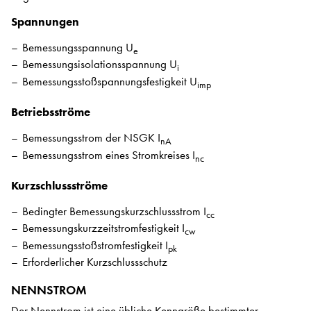
Spannungen
Bemessungsspannung U
e
Bemessungsisolationsspannung U
i
Bemessungsstoßspannungsfestigkeit U
imp
Betriebsströme
Bemessungsstrom der NSGK I
nA
Bemessungsstrom eines Stromkreises I
nc
Kurzschlussströme
Bedingter Bemessungskurzschlussstrom I
cc
Bemessungskurzzeitstromfestigkeit I
cw
Bemessungsstoßstromfestigkeit I
pk
Erforderlicher Kurzschlussschutz
NENNSTROM
Der Nennstrom ist eine übliche Kenngröße bestimmter