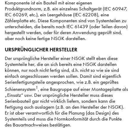
Komponente ist ein Bauteil mit einer eigenen
Produktgrundnorm, z.B. ein einzelnes Schaltgerät (IEC 60947,
IEC 60269, etc.), ein Leergehäuse (IEC 62208), eine
Zählerplatte etc. Diese Komponenten sind von Systemteilen zu
unterscheiden, die bereits nach IEC 61439 (oder Teilen davon)
hergestellt werden, oder für deren Anwendung geprüft sind,
aber noch keine fertige NSGK darstellen.
URSPRÜNGLICHER HERSTELLER
Der ursprüngliche Hersteller einer NSGK stellt eben diese
Systemteile her, die an sich bereits eine NSGK darstellen
können, nur noch nicht fertig sind, d.h. nicht so wie sie sind
einfach angeschlossen werden sollen. Damit sind eigentlich
Serienfertigungsteile angesprochen, wie z.B. ein geprüftes
1
Schienensystem
, eine Baugruppe auf einer Montageplatte als
„Einsatz“ usw. Der ursprüngliche Hersteller muss dieses
Serienbauteil gar nicht wirklich liefern, sondern kann die
Fertigung auch auslagern (z.B. an den Hersteller der NSGK).
Er ist aber verantwortlich für die Planung (das Design) des
Systemteils und muss die Normkonformität durch die Punkte
des Bauartnachweises bestätigen.