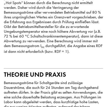
„Hot Spots“ können durch die Berechnung nicht ermittelt
werden. Daher wird durch die Verringerung der
Bemessungsströme aller verwendeten Betriebsmittel auf 80 %
ihres ursprünglichen Wertes ein Grenzwert vorgeschrieben, der
die Erfahrung aus Ergebnissen durch Prüfung einfließen lässt.
Gibt der Betriebsmittelhersteller für die zu erwartende
Umgebungstemperatur eine noch höhere Abwertung vor (z.B.
72 % bei 60 °C Schaltschrankinnentemperatur), dann ist diese
Abwertung zu verwenden. Eine Berechnung wird immer mit
dem Bemessungsstrom I
durchgeführt, die Angabe eines RDF
nc
ist dann nicht erforderlich (bzw. RDF = 1).
THEORIE UND PRAXIS
Bemessungsströme für Schaltgeräte sind zulässige
Dauerströme, die auch für 24 Stunden am Tag durchgehend
auftreten dürfen. In der Praxis gibt es selten Anwendungen, die
eine solche dauerhafte Belastung erzeugen. Aus Prüfungen im
Labor kann abgeleitet werden, dass kurzfristige hohe Lasten,
die nur wenige Minuten auftreten, aufgrund der trägen