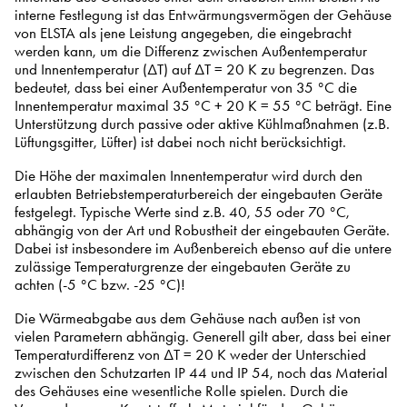
interne Festlegung ist das Entwärmungsvermögen der Gehäuse
von ELSTA als jene Leistung angegeben, die eingebracht
werden kann, um die Differenz zwischen Außentemperatur
und Innentemperatur (ΔT) auf ΔT = 20 K zu begrenzen. Das
bedeutet, dass bei einer Außentemperatur von 35 °C die
Innentemperatur maximal 35 °C + 20 K = 55 °C beträgt. Eine
Unterstützung durch passive oder aktive Kühlmaßnahmen (z.B.
Lüftungsgitter, Lüfter) ist dabei noch nicht berücksichtigt.
Die Höhe der maximalen Innentemperatur wird durch den
erlaubten Betriebstemperaturbereich der eingebauten Geräte
festgelegt. Typische Werte sind z.B. 40, 55 oder 70 °C,
abhängig von der Art und Robustheit der eingebauten Geräte.
Dabei ist insbesondere im Außenbereich ebenso auf die untere
zulässige Temperaturgrenze der eingebauten Geräte zu
achten (-5 °C bzw. -25 °C)!
Die Wärmeabgabe aus dem Gehäuse nach außen ist von
vielen Parametern abhängig. Generell gilt aber, dass bei einer
Temperaturdifferenz von ΔT = 20 K weder der Unterschied
zwischen den Schutzarten IP 44 und IP 54, noch das Material
des Gehäuses eine wesentliche Rolle spielen. Durch die