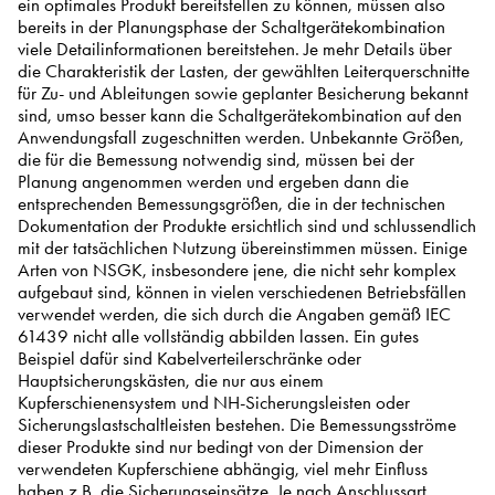
ein optimales Produkt bereitstellen zu können, müssen also
bereits in der Planungsphase der Schaltgerätekombination
viele Detailinformationen bereitstehen. Je mehr Details über
die Charakteristik der Lasten, der gewählten Leiterquerschnitte
für Zu- und Ableitungen sowie geplanter Besicherung bekannt
sind, umso besser kann die Schaltgerätekombination auf den
Anwendungsfall zugeschnitten werden. Unbekannte Größen,
die für die Bemessung notwendig sind, müssen bei der
Planung angenommen werden und ergeben dann die
entsprechenden Bemessungsgrößen, die in der technischen
Dokumentation der Produkte ersichtlich sind und schlussendlich
mit der tatsächlichen Nutzung übereinstimmen müssen. Einige
Arten von NSGK, insbesondere jene, die nicht sehr komplex
aufgebaut sind, können in vielen verschiedenen Betriebsfällen
verwendet werden, die sich durch die Angaben gemäß IEC
61439 nicht alle vollständig abbilden lassen. Ein gutes
Beispiel dafür sind Kabelverteilerschränke oder
Hauptsicherungskästen, die nur aus einem
Kupferschienensystem und NH-Sicherungsleisten oder
Sicherungslastschaltleisten bestehen. Die Bemessungsströme
dieser Produkte sind nur bedingt von der Dimension der
verwendeten Kupferschiene abhängig, viel mehr Einfluss
haben z.B. die Sicherungseinsätze. Je nach Anschlussart,