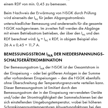
einem RDF von min. 0,45 zu bemessen.
Beim Nachweis der Erwärmung von NSGK durch Prüfung
wird einerseits der I
für jeden Abgangsstromkreis
nc
unterschiedlicher Bemessung und andererseits für die gesamte
NSGK nachgewiesen. Im zweiten Fall werden die Abgänge
mit einem Betriebsstrom betrieben, der über den I
und den
nc
RDF berechnet wird: I
= I
x RDF, in obigem Beispiel also
B
nc
26 A x 0,45 = 11,7 A.
BEMESSUNGSSTROM I
DER NIEDERSPANNUNGS-
NA
SCHALTGERÄTEKOMBINATION
Der Bemessungsstrom I
der NSGK ist der Gesamtstrom in
nA
der Einspeisung – oder bei größeren Anlagen in der Summe
aller vorhandenen Einspeisungen – den die NSGK ebenfalls
ohne Überschreitung der Temperaturgrenzwerte verteilen kann.
Dieser Bemessungsstrom ist limitiert durch den
Bemessungsstrom der in der Einspeisung verwendeten Geräte
und/oder der Stromtragfähigkeit der Sammelschienen bei der
sich einstellenden Umgebungstemperatur, wobei bei höheren
Schrankinnenraumtemperaturen Abwertungsfaktoren bei den