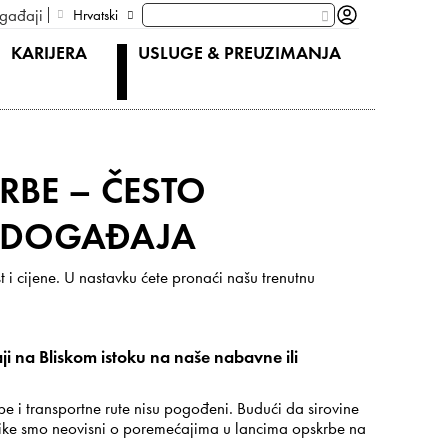
gađaji
Hrvatski
KARIJERA
USLUGE & PREUZIMANJA
RBE – ČESTO
H DOGAĐAJA
 i cijene. U nastavku ćete pronaći našu trenutnu
aji na Bliskom istoku na naše nabavne ili
be i transportne rute nisu pogođeni. Budući da sirovine
ike smo neovisni o poremećajima u lancima opskrbe na