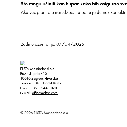
Što mogu učiniti kao kupac kako bih osigurao s
Ako već planirate narudžbe, najbolje je da nas kontaktir
Zadnje ažuriranje: 07/04/2026
ELSTA Mosdorfer d.o.o.
Buzinski prilaz 10
10010
Zagreb, Hrvatska
Telefon:
+385 1 644 8072
Faks:
+385 1 644 8070
E-Mail:
office@elsta.com
© 2026 ELSTA Mosdorfer d.o.o.