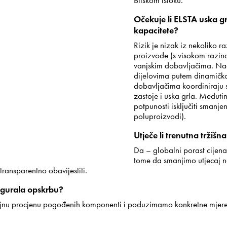
Bliskom istoku.
Očekuje li ELSTA uska gr
kapacitete?
Rizik je nizak iz nekoliko r
proizvode (s visokom razino
vanjskim dobavljačima. Nad
dijelovima putem dinamičko
dobavljačima koordiniraju s
zastoje i uska grla. Međuti
potpunosti isključiti sman
poluproizvodi).
Utječe li trenutna tržišn
Da – globalni porast cijena
tome da smanjimo utjecaj 
ansparentno obavijestiti.
igurala opskrbu?
ljnu procjenu pogođenih komponenti i poduzimamo konkretne mjere 