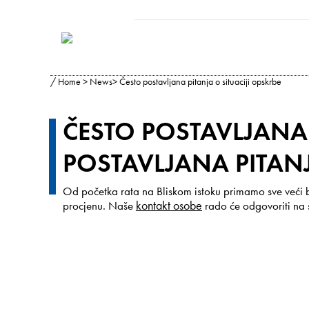
/
Home
>
News
> Često postavljana pitanja o situaciji opskrbe
ČESTO POSTAVLJANA 
POSTAVLJANA PITAN
Od početka rata na Bliskom istoku primamo sve veći br
kontakt osobe
procjenu. Naše
rado će odgovoriti na s