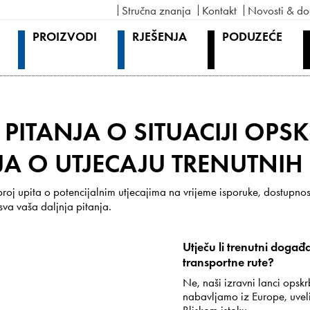
Stručna znanja
Kontakt
Novosti & do
PROIZVODI
RJEŠENJA
PODUZEĆE
PITANJA O SITUACIJI OPSK
JA O UTJECAJU TRENUTNI
oj upita o potencijalnim utjecajima na vrijeme isporuke, dostupnost
va vaša daljnja pitanja.
Utječu li trenutni događ
transportne rute?
Ne, naši izravni lanci opskr
nabavljamo iz Europe, uvel