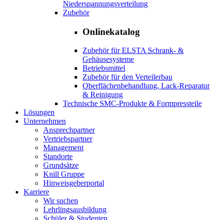
Niederspannungsverteilung
Zubehör
Onlinekatalog
Zubehör für ELSTA Schrank- &
Gehäusesysteme
Betriebsmittel
Zubehör für den Verteilerbau
Oberflächenbehandlung, Lack-Reparatur
& Reinigung
Technische SMC-Produkte & Formpressteile
Lösungen
Unternehmen
Ansprechpartner
Vertriebspartner
Management
Standorte
Grundsätze
Knill Gruppe
Hinweisgeberportal
Karriere
Wir suchen
Lehrlingsausbildung
Schüler & Studenten