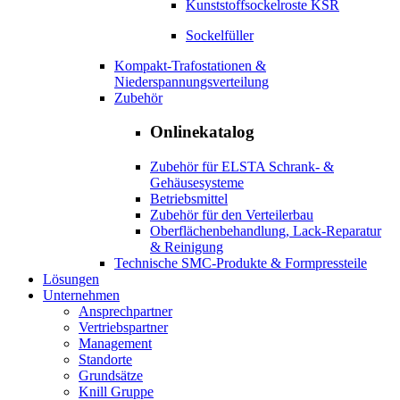
Kunststoffsockelroste KSR
Sockelfüller
Kompakt-Trafostationen &
Niederspannungsverteilung
Zubehör
Onlinekatalog
Zubehör für ELSTA Schrank- &
Gehäusesysteme
Betriebsmittel
Zubehör für den Verteilerbau
Oberflächenbehandlung, Lack-Reparatur
& Reinigung
Technische SMC-Produkte & Formpressteile
Lösungen
Unternehmen
Ansprechpartner
Vertriebspartner
Management
Standorte
Grundsätze
Knill Gruppe