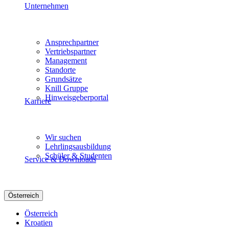
Unternehmen
Ansprechpartner
Vertriebspartner
Management
Standorte
Grundsätze
Knill Gruppe
Hinweisgeberportal
Karriere
Wir suchen
Lehrlingsausbildung
Schüler & Studenten
Service & Downloads
Österreich
Österreich
Kroatien